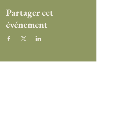
Partager cet
événement
Ma Newsletter
Abonnez-vous à ma newsletter
pour recevoir chaque mois des
astuces bien-être, des conseils
pratiques et des recettes de
cuisine saines et gourmandes…
Prénom