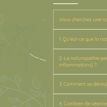
Vous cherchez une na
Je consulte à Embrun d
chroniques telles que l’a
1. Qu’est-ce que la na
du poids et retrouver un
La naturopathie aide à 
fatigue, inflammations, 
2. La naturopathie peu
de vie, techniques manuel
inflammations) ?
Oui. L’accompagnement na
poussées douloureuses et 
3. Comment se déroul
phytothérapie et un a
La première consultati
votre alimentation, vot
4. Combien de séances